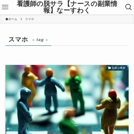
看護師の脱サラ【ナースの副業情
報】なーすわく
ホーム
スマホ
スマホ
– tag –
副業の種類